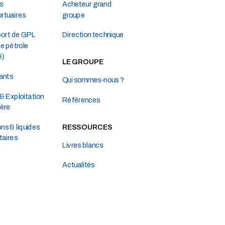
s
Acheteur grand
rtuaires
groupe
port de GPL
Direction technique
e pétrole
é)
LE GROUPE
iants
Qui sommes-nous ?
& Exploitation
Références
ière
ns & liquides
RESSOURCES
taires
Livres blancs
Actualités