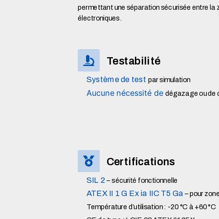
permettant une séparation sécurisée entre la
électroniques.
Testabilité
Système de test
par simulation
Aucune nécessité de
dégazage ou de
Certifications
SIL 2
– sécurité fonctionnelle
ATEX II 1 G Ex ia IIC T5 Ga
– pour zone
Température d’utilisation : -20 °C à +60 °C