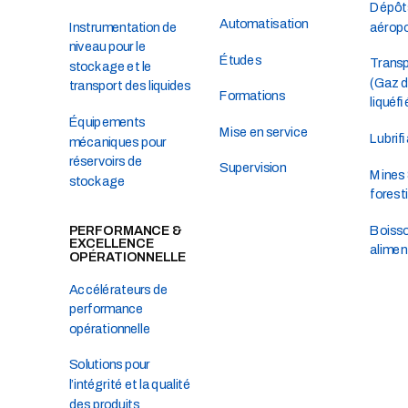
Dépôt
Automatisation
Instrumentation de
aéropo
niveau pour le
Études
Trans
stockage et le
(Gaz d
transport des liquides
Formations
liquéfi
Équipements
Mise en service
Lubrif
mécaniques pour
réservoirs de
Supervision
Mines 
stockage
forest
PERFORMANCE &
Boisso
EXCELLENCE
alimen
OPÉRATIONNELLE
Accélérateurs de
performance
opérationnelle
Solutions pour
l’intégrité et la qualité
des produits