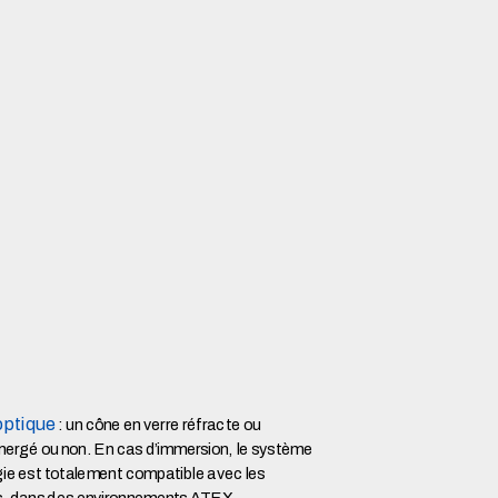
optique
: un cône en verre réfracte ou
 immergé ou non. En cas d’immersion, le système
ie est totalement compatible avec les
és, dans des environnements ATEX.