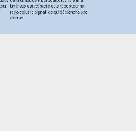
tique
dans un liquide (hydrocarbure), le signal
teur.
lumineux est réfracté et le récepteur ne
reçoit plus le signal, ce qui déclenche une
alarme.