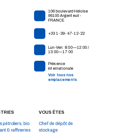
106 boulevard Héloïse
95100 Argenteuil -
FRANCE
+33 1-39-47-12-22
Lun-Ven: 8:00—12:00 /
13:00—17:00
Présence
internationale
Voir tous nos
emplacements
STRIES
VOUS ÊTES
 pétroliers, bio
Chef de dépôt de
ant & raffineries
stockage