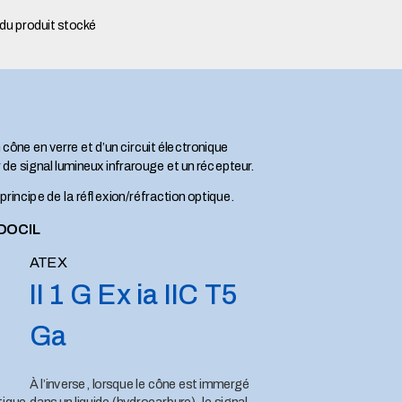
du produit stocké
ne en verre et d’un circuit électronique
 de signal lumineux infrarouge et un récepteur.
rincipe de la réflexion/réfraction optique.
 DOCIL
ATEX
II 1 G Ex ia IIC T5
Ga
À l’inverse, lorsque le cône est immergé