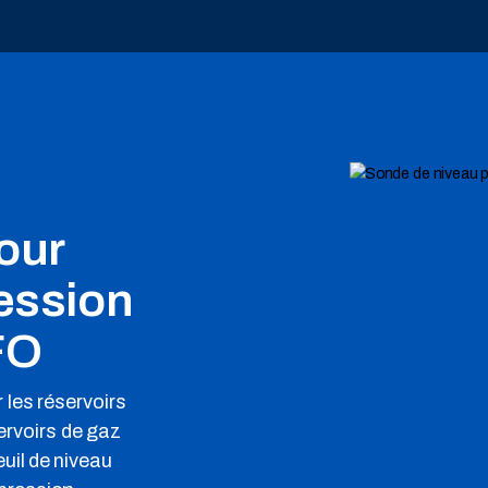
our
ession
FO
les réservoirs
rvoirs de gaz
euil de niveau