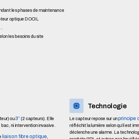
ndant les phases de maintenance
pteur optique DOCIL
”…
elon les besoins du site
Technologie
3”
principe 
teur) ou
(2 capteurs). Elle
Le capteur repose sur un
 bac, ni intervention invasive.
réfléchit la lumière selon qu’il est
déclenche une alarme. La technolog
liaison fibre optique
ne
,
produits GPL et autres gaz liquéfi