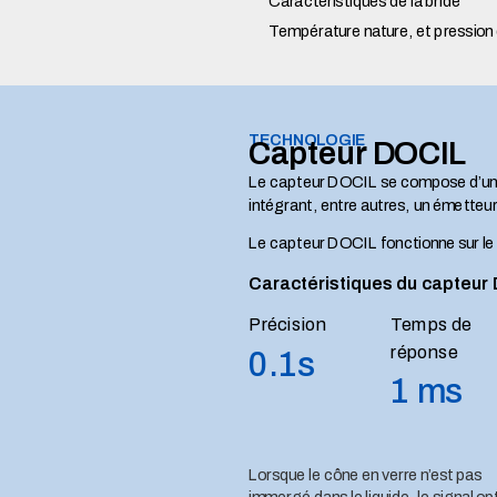
Caractéristiques de la bride
Température nature, et pression 
TECHNOLOGIE
Capteur DOCIL
Le capteur DOCIL se compose d’un cô
intégrant, entre autres, un émetteur
Le capteur DOCIL fonctionne sur le p
Caractéristiques du capteur
Précision
Temps de
réponse
0.1s
1 ms
Lorsque le cône en verre n’est pas