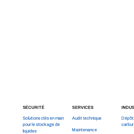
SÉCURITÉ
SERVICES
INDU
Solutions clés en main
Audit technique
Dépôts
pour le stockage de
carbur
Maintenance
liquides