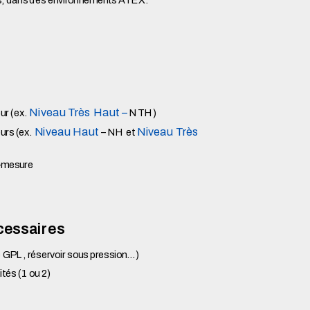
Niveau Très Haut –
ur (ex.
NTH)
Niveau Haut
Niveau Très
urs (ex.
– NH et
r-mesure
cessaires
e GPL, réservoir sous pression…)
tés (1 ou 2)