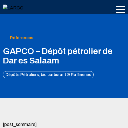
Références
GAPCO – Dépôt pétrolier de
Dar es Salaam
Dépôts Pétroliers, bio carburant & Raffineries
[post_sommaire]